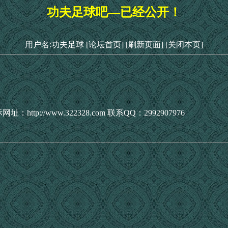
功夫足球吧—已经公开！
用户名:功夫足球
[论坛首页]
[刷新页面]
[关闭本页]
tp://www.322328.com 联系QQ：2992907976