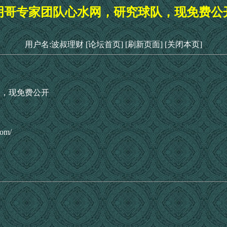
明哥专家团队心水网，研究球队，现免费公
用户名:波叔理财
[论坛首页]
[刷新页面]
[关闭本页]
队，现免费公开
om/