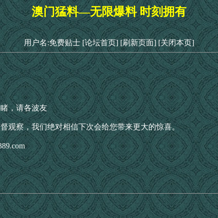
澳门猛料—无限爆料 时刻拥有
用户名:免费贴士
[论坛首页]
[刷新页面]
[关闭本页]
共睹，请各波友
监督观察，我们绝对相信下次会给您带来更大的惊喜。
89.com