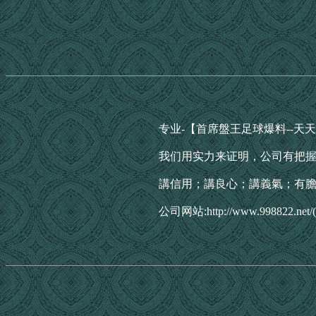
专业-【首席盤王足球爆料--天
我们用实力来证明，公司有把握
講信用；講良心；講義氣；有膽
公司网站:http://www.998822