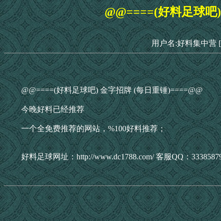
@@====(好料足球吧)
用户名:好料集中营
@@====(好料足球吧) 金字招牌 (每日重锤)====@@
今晚好料已经推荐
一个全免费推荐的网站，%100好料推荐；
好料足球网址：http://www.dc1788.com/ 客服QQ：3338587