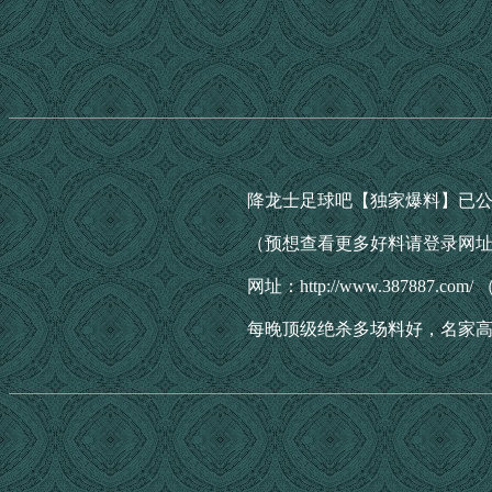
降龙士足球吧【独家爆料】已
（预想查看更多好料请登录网址：www
网址：http://www.387887.c
每晚顶级绝杀多场料好，名家