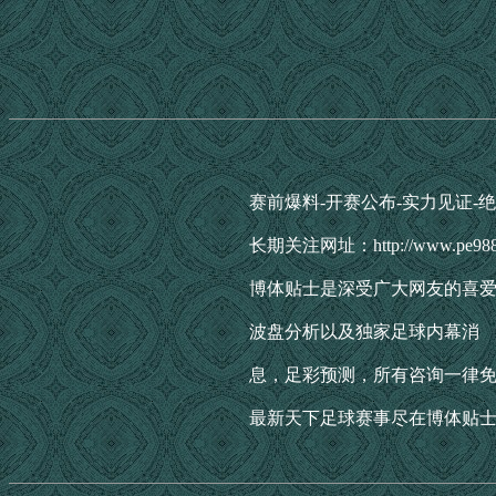
赛前爆料-开赛公布-实力见证-
长期关注网址：http://www.pe988
博体贴士是深受广大网友的喜
波盘分析以及独家足球内幕消
息，足彩预测，所有咨询一律免
最新天下足球赛事尽在博体贴士