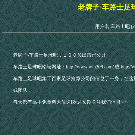
老牌子-车路士足
用户名:车路士吧
[
老牌子-车路士足球吧，１００％出击已公开
车路士足球吧论坛网址：http://www.win308.com/ 或 http://www
车路士足球吧集千百家足球推荐公司的信息于一身，在这
或团队，
每天都有高手免费料大放送!欢迎长期关注我们信息~~~