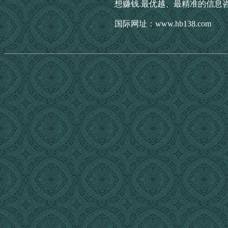
想赚钱.最优越、最精准的信息
国际网址：www.hb138.com