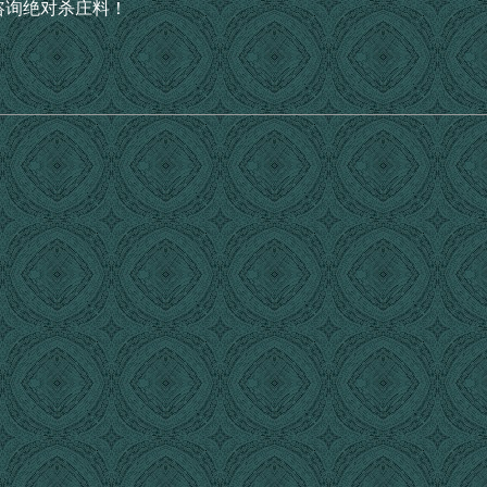
咨询绝对杀庄料！