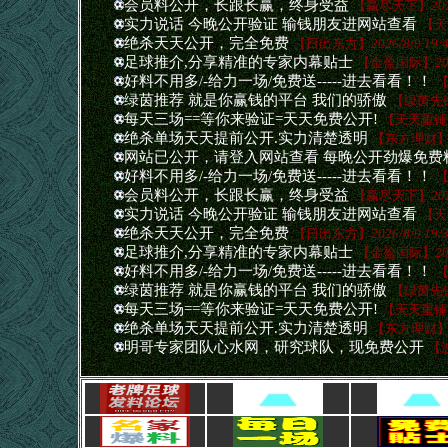
会员料公开，长跟长赢，终身受益
【赢尽天下】
20
实力说话 今晚公开验证 输钱朋友进网站查看
【天
绝杀天天公开，完全免费
【日出东方】
2026/8/9 19:
足球推介,分享精准的专家内幕贴士
【金盈国际】
20
好料不用多/-给力一场/免费送-----进去看看！！
绿茵推荐 就是你赢钱的平台 我们的骄傲
【绿茵先
每天三场==等你来验证=天天免费公开!
【天天重锤
绝杀单场天天提前公开.实力清楚透明
【东方理财
网站已公开，请登入网站查看 每晚公开劲爆免费
好料不用多/-给力一场/免费送-----进去看看！！
会员料公开，长跟长赢，终身受益
【赢尽天下】
20
实力说话 今晚公开验证 输钱朋友进网站查看
【天
绝杀天天公开，完全免费
【日出东方】
2026/8/9 19:
足球推介,分享精准的专家内幕贴士
【金盈国际】
20
好料不用多/-给力一场/免费送-----进去看看！！
绿茵推荐 就是你赢钱的平台 我们的骄傲
【绿茵先
每天三场==等你来验证=天天免费公开!
【天天重锤
绝杀单场天天提前公开.实力清楚透明
【东方理财
明哥专家团队心水网，研究球队，现免费公开
【