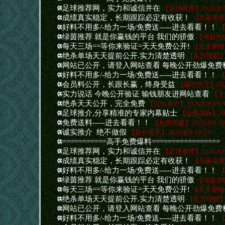
足球推荐网，实力和诚信并在
【足球推荐】
2026/8/
成绩真实稳定，长期跟踪必定有收获！
【庄家克星
好料不用多/-给力一场/免费送-----进去看看！！
绿茵推荐 就是你赢钱的平台 我们的骄傲
【绿茵先
每天三场==等你来验证=天天免费公开!
【天天重锤
绝杀单场天天提前公开.实力清楚透明
【东方理财
网站已公开，请登入网站查看 每晚公开劲爆免费
好料不用多/-给力一场/免费送-----进去看看！！
会员料公开，长跟长赢，终身受益
【赢尽天下】
20
实力说话 今晚公开验证 输钱朋友进网站查看
【天
绝杀天天公开，完全免费
【日出东方】
2026/8/9 19:
足球推介,分享精准的专家内幕贴士
【金盈国际】
20
免费送料-----进去看看！！
【长跟包赢】
2026/8/9 19
诚实推介 绝不做假
【推介高手】
2026/8/9 19:55
===========高手免费爆料=================
足球推荐网，实力和诚信并在
【足球推荐】
2026/8/
成绩真实稳定，长期跟踪必定有收获！
【庄家克星
好料不用多/-给力一场/免费送-----进去看看！！
绿茵推荐 就是你赢钱的平台 我们的骄傲
【绿茵先
每天三场==等你来验证=天天免费公开!
【天天重锤
绝杀单场天天提前公开.实力清楚透明
【东方理财
网站已公开，请登入网站查看 每晚公开劲爆免费
好料不用多/-给力一场/免费送-----进去看看！！