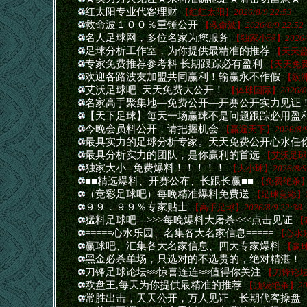
红太阳专业代客理财
【红红太阳】
2026/8/9 22:53
救命波１００％重锤公开
【救命波】
2026/8/9 22:52
名人足球网，多位名家为您服务
【独家小球】
2026/
足球分析工作室，为你提供最精准的推荐
【天天
专家免费推荐参考料 长期跟踪必有盈利
【天天免
欢迎各路波友加盟共同赢利！输赢永不作假
【欧
艾沃足球吧=天天免费大公开！
【体球国际】
2026/8
名家高手聚集地—免费公开—开赛公开实力见证
【天下足球】每天一场赢球不是问题跟踪必用盈
今晚会员料公开，请把握机会
【赢遍天下】
2026/8/
最具实力的足球分析专家。天天免费公开心水任
最具分析实力的团队，是你赢利的首选
【艾沃足球
独家大小--免费爆料！！！！！
【大小球】
2026/8/9
■■精选爆料、开赛公布、长跟长赢■■
【免费绝杀
（竞彩足球吧）每晚精准爆料免费送
【足球竞彩】
９９．９９％专家贴士
【高手足球】
2026/8/9 22:38
猛料足球吧--->>>每晚爆料大屠杀<<<点击见证
【
=====心水乐园、名集各大名家信息=====
【心水
赢球吧、汇集各大名家信息、四大专家爆料
【赢
黑金必杀单场，只选对的不选贵的，绝对精湛！
刀锋足球论坛≈≈惊喜连连≈≈值得你关注
【刀锋论
欧盘王,每天为你提供最精准的推荐
【顶级绝杀】
20
常胜出击，天天公开，万人见证，长期代客操盘