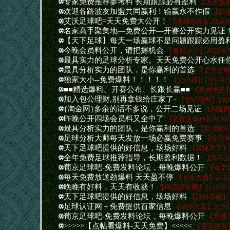
专家免费推荐参考料 长期跟踪必有盈利
【天天免
欢迎各路波友加盟共同赢利！输赢永不作假
【欧
艾沃足球吧=天天免费大公开！
【体球国际】
2026/8
名家高手聚集地—免费公开—开赛公开实力见证
【天下足球】每天一场赢球不是问题跟踪必用盈
今晚会员料公开，请把握机会
【赢遍天下】
2026/8/
最具实力的足球分析专家。天天免费公开心水任
最具分析实力的团队，是你赢利的首选
【艾沃足球
独家大小--免费爆料！！！！！
【大小球】
2026/8/9
■■精选爆料、开赛公布、长跟长赢■■
【免费绝杀
加入包公理财,别再拿钱给庄家了-
【包公理财】
202
{淘金网}多余的话不多说，公开二场见证
【淘金
昨晚公开四场会员料又全中了
【老葡京爆料】
2026/
最具分析实力的团队，是你赢利的首选
【实力团队
足球分析大师每天发放一场必赢免费赛事
【足球
天下足球吧提供的好信息，场场好料
【重锤天下】
全年免费足球推荐指导，长期盈利数据！
【高手
葡京足球吧-免费发料论坛，每晚爆料公开
【葡京
每天免费放送劲爆料 天天盈不停
【完全免费】
2026
晚晚有好料，天天有收获！
【印尼咨询网】
2026/8/9
天下足球吧提供的好信息，场场好料
【好料不断】
足球认证网－免费提供百家信息
【高手出击】
2026/
葡京足球吧-免费发料论坛，每晚爆料公开
【免费
>>>>>【点帖看爆料-天天免费】<<<<<
【贵哥绝杀